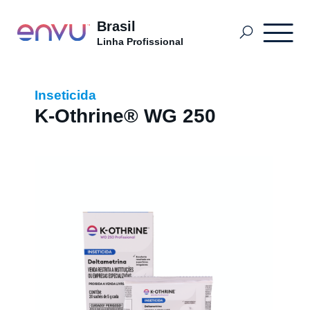
Brasil
Linha Profissional
Onde Comprar
Inseticida
K-Othrine® WG 250
Produtos
O que Controlar
Blog do Controlador de Pragas
Sobre nós