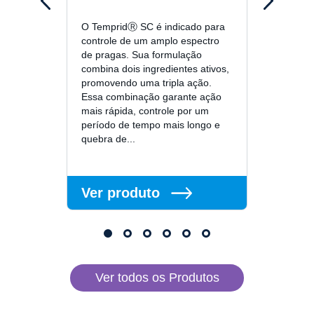
1L
O TempridⓇ SC é indicado para
controle de um amplo espectro
O K-O
de pragas. Sua formulação
insetic
combina dois ingredientes ativos,
indica
promovendo uma tripla ação.
barata
Essa combinação garante ação
mosqui
mais rápida, controle por um
seca. 
período de tempo mais longo e
ação d
quebra de...
desalo
das pr
Ver produto
Ver 
Ver todos os Produtos