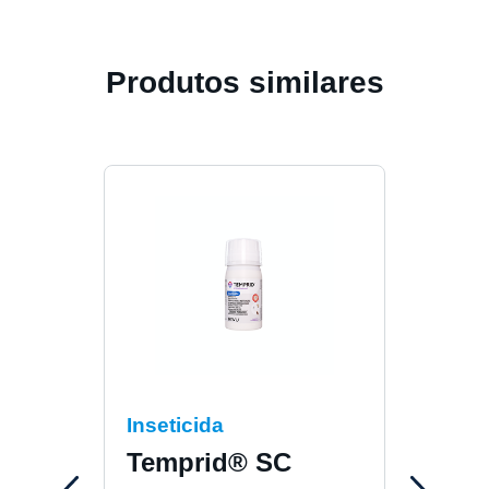
Produtos similares
Inseticida
Inse
Temprid® SC
K-O