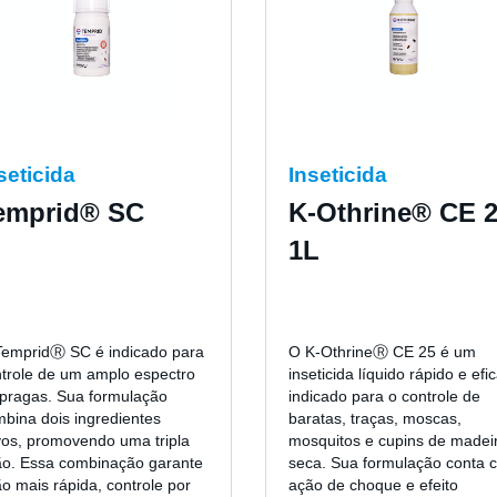
seticida
Inseticida
emprid® SC
K-Othrine® CE 
1L
TempridⓇ SC é indicado para
O K-OthrineⓇ CE 25 é um
trole de um amplo espectro
inseticida líquido rápido e efi
pragas. Sua formulação
indicado para o controle de
bina dois ingredientes
baratas, traças, moscas,
vos, promovendo uma tripla
mosquitos e cupins de madei
ão. Essa combinação garante
seca. Sua formulação conta 
o mais rápida, controle por
ação de choque e efeito