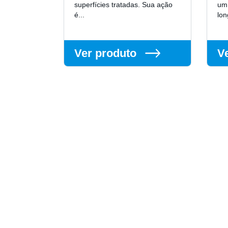
superfícies tratadas. Sua ação
um
é...
lon
Ver produto
V