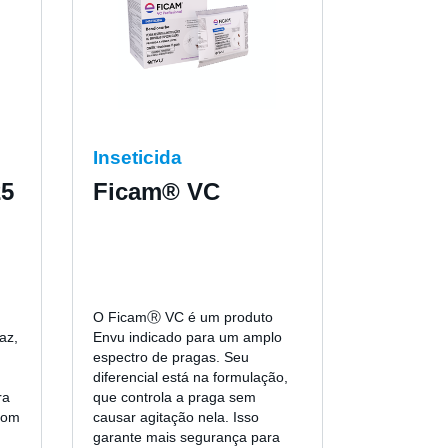
Inseticida
25
Ficam® VC
O FicamⓇ VC é um produto
caz,
Envu indicado para um amplo
espectro de pragas. Seu
diferencial está na formulação,
ra
que controla a praga sem
com
causar agitação nela. Isso
garante mais segurança para