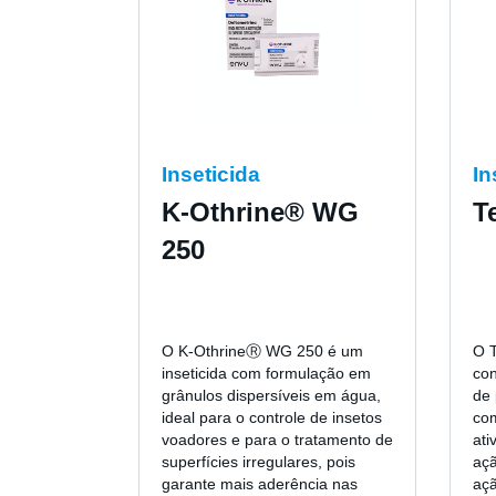
Inseticida
In
K-Othrine® WG
T
250
O K-OthrineⓇ WG 250 é um
O 
inseticida com formulação em
con
grânulos dispersíveis em água,
de 
ideal para o controle de insetos
com
voadores e para o tratamento de
ati
superfícies irregulares, pois
aç
garante mais aderência nas
açã