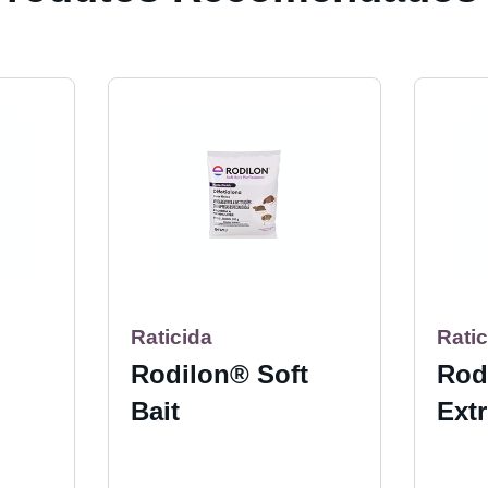
Raticida
Ratic
Rodilon® Soft
Rod
Bait
Ext