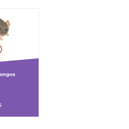
dongos
s