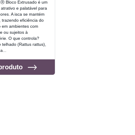
nⓇ Bloco Extrusado é um
a atrativo e palatável para
ores. A isca se mantém
, trazendo eficiência do
o em ambientes com
 ou sujeitos à
rie. O que controla?
 telhado (Rattus rattus),
a...
produto