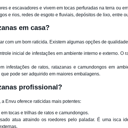
s e escavadores e vivem em tocas perfuradas na terra ou em l
 e rios, redes de esgoto e fluviais, depósitos de lixo, entre ou
azanas em casa?
ontar com um bom raticida. Existem algumas opções de qualidad
ntrole inicial de infestações em ambiente interno e externo. O r
 infestações de ratos, ratazanas e camundongos em ambient
to que pode ser adquirido em maiores embalagens.
zanas profissional?
 a Envu oferece raticidas mais potentes:
 em tocas e trilhas de ratos e camundongos.
sado atua atraindo os roedores pelo paladar. É uma isca i
externas.