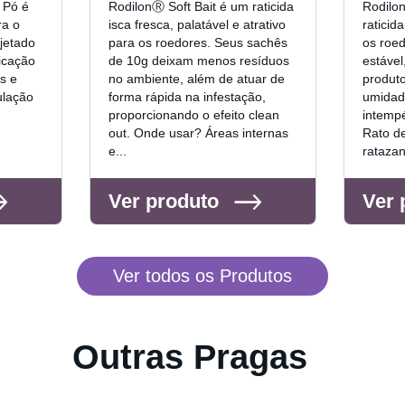
 Pó é
RodilonⓇ Soft Bait é um raticida
Rodilo
ra o
isca fresca, palatável e atrativo
raticid
jetado
para os roedores. Seus sachês
os roed
icação
de 10g deixam menos resíduos
estável
s e
no ambiente, além de atuar de
produt
lação
forma rápida na infestação,
umidade
proporcionando o efeito clean
intempé
out. Onde usar? Áreas internas
Rato de
e...
ratazan
Ver produto
Ver 
Ver todos os Produtos
Outras Pragas