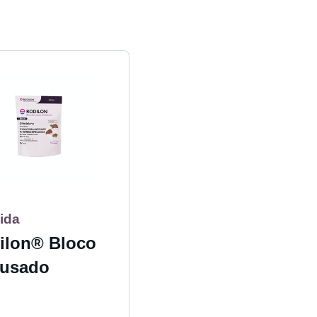
ida
ilon® Bloco
rusado