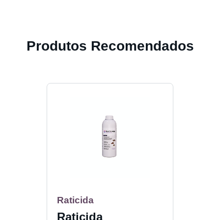
Produtos Recomendados
Raticida
Rati
Raticida
Rod