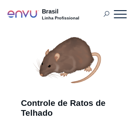
Brasil
Linha Profissional
Onde Comprar
Produtos
O que Controlar
Controle de Ratos de
Blog do Controlador de Pragas
Telhado
Sobre nós