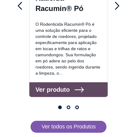
Racumin® Pó
Rodilo
isca fr
O Rodenticida Racumin® Pó é
para o
uma solução eficiente para o
de 10g
controle de roedores, projetado
no amb
especificamente para aplicação
forma 
em tocas e trilhas de ratos e
propor
camundongos. Sua formulação
out. O
em pó adere ao pelo dos
e...
roedores, sendo ingerida durante
a limpeza, o...
Ver 
Ver produto
Ver todos os Produtos