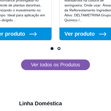
rformance prolongada no
Mandarová na cultura de
trole de plantas daninhas,
seringueira. Onde usar: Área
mizando o investimento no
de Reflorestamento Ingredien
po. Ideal para aplicação em
Ativo: DELTAMETRINA Grupo
o dirigido...
Químico /...
er produto
Ver produto
Ver todos os Produtos
Linha Doméstica