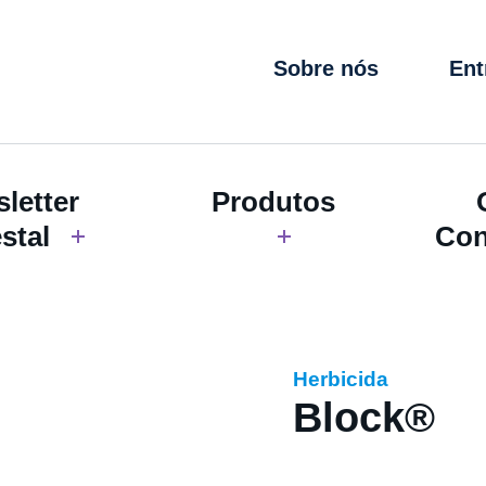
Sobre nós
Ent
letter
Produtos
stal
Con
Herbicida
Block®