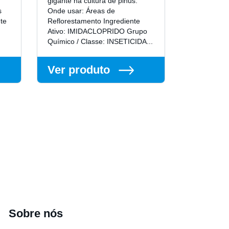
gigante na cultura de pinus.
diferentes f
s
Onde usar: Áreas de
do fungo, d
te
Reflorestamento Ingrediente
germinação
Ativo: IMIDACLOPRIDO Grupo
desenvolvi
Químico / Classe: INSETICIDA...
dos tubos...
Ver produto
Ver pr
Sobre nós