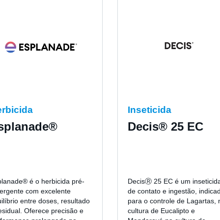
rbicida
Inseticida
splanade®
Decis® 25 EC
lanade® é o herbicida pré-
DecisⓇ 25 EC é um inseticid
ergente com excelente
de contato e ingestão, indica
ilíbrio entre doses, resultado
para o controle de Lagartas, 
esidual. Oferece precisão e
cultura de Eucalipto e