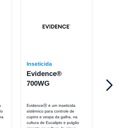
Inseticida
Fungici
Evidence®
Nativ
700WG
a
EvidenceⓇ é um inseticida
NativoⓇ é 
do
sistêmico para controle de
mesostêmic
na
cupins e vespa da galha, na
indicado pa
cultura de Eucalipto e pulgão
ferrugem do