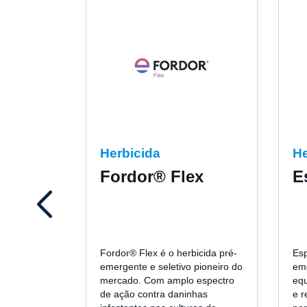
Herbicida
He
Fordor® Flex
E
Fordor® Flex é o herbicida pré-
Esp
emergente e seletivo pioneiro do
em
mercado. Com amplo espectro
equ
de ação contra daninhas
e r