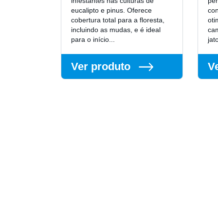
infestantes nas culturas de
pe
eucalipto e pinus. Oferece
con
cobertura total para a floresta,
oti
incluindo as mudas, e é ideal
cam
para o início...
jat
Ver produto
V