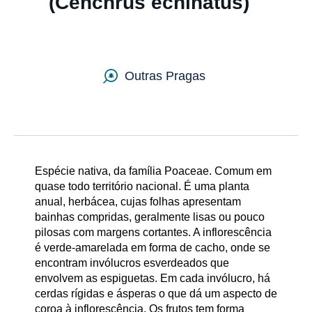
(Cenchrus echinatus)
Sobre nós
Outras Pragas
Entre em Contato
Sitemap
Espécie nativa, da família Poaceae. Comum em
quase todo território nacional. É uma planta
Países
anual, herbácea, cujas folhas apresentam
bainhas compridas, geralmente lisas ou pouco
pilosas com margens cortantes. A inflorescência
é verde-amarelada em forma de cacho, onde se
encontram invólucros esverdeados que
envolvem as espiguetas. Em cada invólucro, há
cerdas rígidas e ásperas o que dá um aspecto de
coroa à inflorescência. Os frutos tem forma