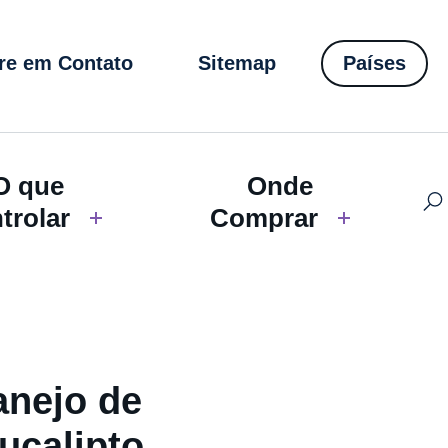
re em Contato
Sitemap
Países
O que
Onde
trolar
Comprar
anejo de
ucalipto