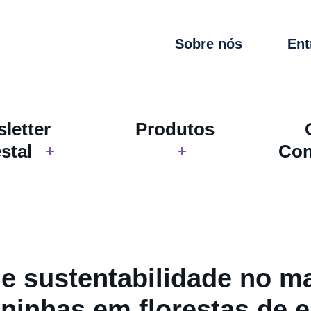
Sobre nós
Ent
letter
Produtos
stal
Con
 e sustentabilidade no m
ninhas em florestas de e