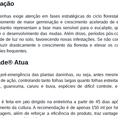
cação
nhas exige atenção em fases estratégicas do ciclo floresta
momento de maior germinação e crescimento acelerado de e
lantio representam a fase mais sensível para o eucalipto,
 o desenvolvimento das mudas. Além disso, períodos pós-co
de de luz no solo, favorecendo novas infestações. Se não c
uzir drasticamente o crescimento da floresta e elevar os c
es frequentes.
de® Atua
pré-emergência das plantas daninhas, ou seja, antes mesm
de ação, controlando tanto folhas largas quanto folhas estreita
, guanxuma, caruru e buva, espécies de difícil controle, 
 é feita em jato dirigido na entrelinha a partir de 45 dias ap
mento da cultura. A recomendação é de apenas 150 ml por h
agem, além de reforçar a eficiência do produto, traz vantage