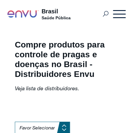
Brasil
Saúde Pública
Produtos
Compre produtos para
controle de pragas e
O que Controlar
doenças no Brasil -
Distribuidores Envu
Sobre nós
Veja lista de distribuidores.
Entre em Contato
Sitemap