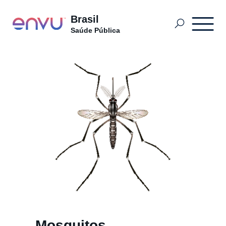
Brasil
Saúde Pública
Produtos
O que Controlar
Sobre nós
Entre em Contato
Sitemap
Mosquitos