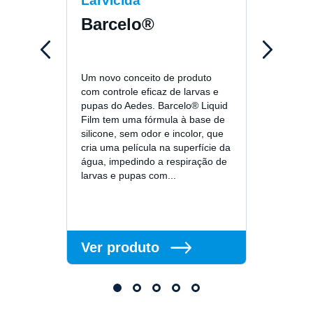
Larvicida
In2
Barcelo®
A In2C
o cont
Um novo conceito de produto
profis
com controle eficaz de larvas e
alcanç
pupas do Aedes. Barcelo® Liquid
adultos
Film tem uma fórmula à base de
seus o
silicone, sem odor e incolor, que
entrar
cria uma película na superfície da
estaçã
água, impedindo a respiração de
larvas e pupas com...
Ver produto
Ver 